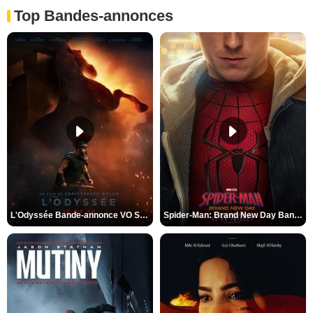
Top Bandes-annonces
L'Odyssée Bande-annonce VO STFR
Spider-Man: Brand New Day Bande-annonce VO STFR