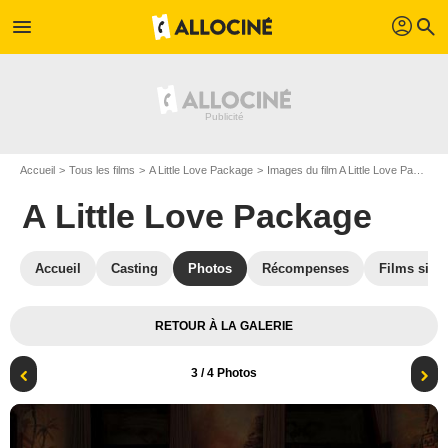
profil
menu
search
Accueil
Tous les films
A Little Love Package
Images du film A Little Love Package
A Little Love Package
Accueil
Casting
Photos
Récompenses
Films simil
RETOUR À LA GALERIE
3
/ 4 Photos