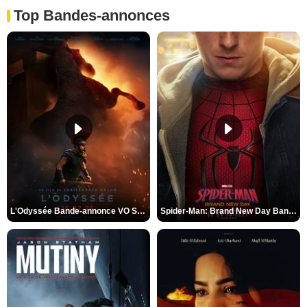
Top Bandes-annonces
L'Odyssée Bande-annonce VO STFR
Spider-Man: Brand New Day Bande-annonce VO STFR