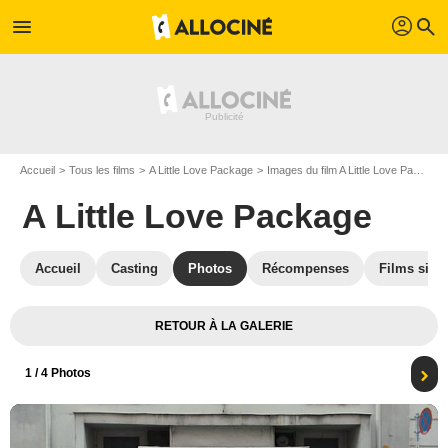
profil
menu
search
Accueil
Tous les films
A Little Love Package
Images du film A Little Love Package
A Little Love Package
Accueil
Casting
Photos
Récompenses
Films simil
RETOUR À LA GALERIE
1
/ 4 Photos