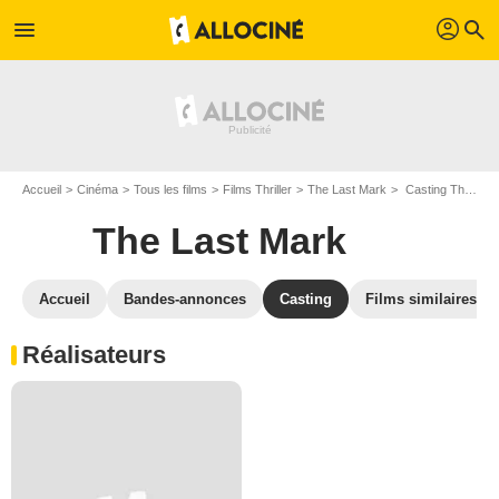
profil
menu
search
Accueil
Cinéma
Tous les films
Films Thriller
The Last Mark
Casting The Last Mark
The Last Mark
Accueil
Bandes-annonces
Casting
Films similaires
Réalisateurs