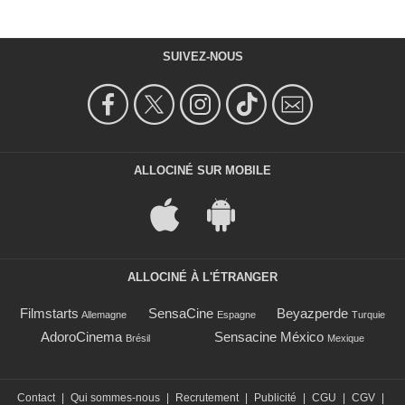
SUIVEZ-NOUS
ALLOCINÉ SUR MOBILE
ALLOCINÉ À L'ÉTRANGER
Filmstarts
SensaCine
Beyazperde
Allemagne
Espagne
Turquie
AdoroCinema
Sensacine México
Brésil
Mexique
Contact
|
Qui sommes-nous
|
Recrutement
|
Publicité
|
CGU
|
CGV
|