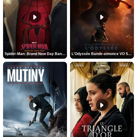
Spider-Man: Brand New Day Bande-annonce VO STFR
L'Odyssée Bande-annonce VO STFR