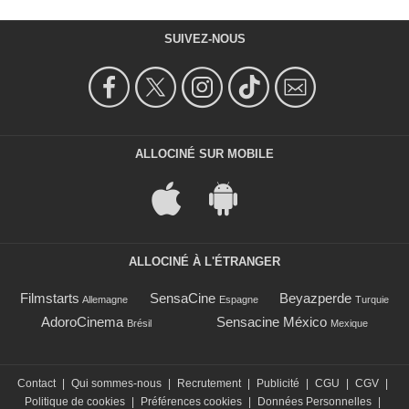
SUIVEZ-NOUS
ALLOCINÉ SUR MOBILE
ALLOCINÉ À L'ÉTRANGER
Filmstarts
SensaCine
Beyazperde
Allemagne
Espagne
Turquie
AdoroCinema
Sensacine México
Brésil
Mexique
Contact
|
Qui sommes-nous
|
Recrutement
|
Publicité
|
CGU
|
CGV
|
Politique de cookies
|
Préférences cookies
|
Données Personnelles
|