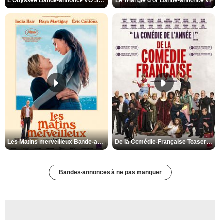
L'Odyssée Bande-annonce VO STFR
Le Triangle d'or Bande-annonce VF
Les Matins merveilleux Bande-annonce VF
De la Comédie-Française Teaser VF
Bandes-annonces à ne pas manquer