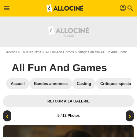
profil
menu
search
Accueil
Tous les films
All Fun And Games
Images du film All Fun And Games
Ph
All Fun And Games
Accueil
Bandes-annonces
Casting
Critiques spectateu
RETOUR À LA GALERIE
5
/ 12 Photos