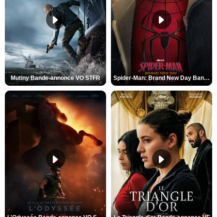
Mutiny Bande-annonce VO STFR
Spider-Man: Brand New Day Bande-annonce VO STFR