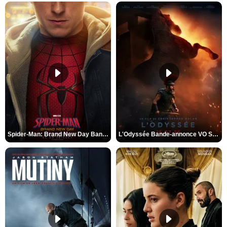
Spider-Man: Brand New Day Bande-annonce VO STFR
L'Odyssée Bande-annonce VO STFR