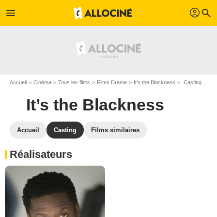
profil
menu
search
Accueil
Cinéma
Tous les films
Films Drame
It’s the Blackness
Casting It’s the Blackness
It’s the Blackness
Accueil
Casting
Films similaires
Réalisateurs