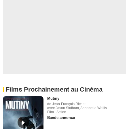
Films Prochainement au Cinéma
Mutiny
de Jean-François Richet
avec Jason Statham, Annabelle Wallis
Film - Action
Bande-annonce