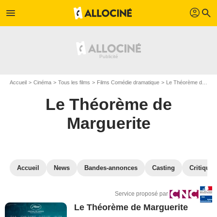
profil
menu
search
Accueil
Cinéma
Tous les films
Films Comédie dramatique
Le Théorème de Marguerite
Le Théorème de
Marguerite
Accueil
News
Bandes-annonces
Casting
Critiques
Service proposé par
Le Théorème de Marguerite