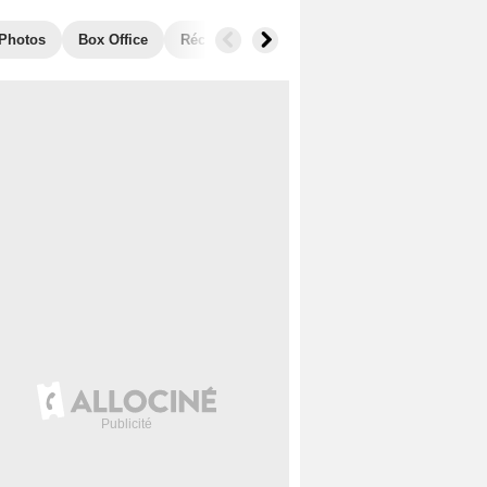
Photos
Box Office
Récompenses