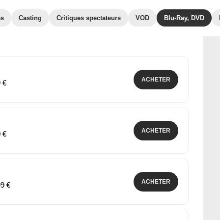
es
Casting
Critiques spectateurs
VOD
Blu-Ray, DVD
ACHETER
9 €
ACHETER
0 €
ACHETER
99 €