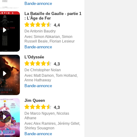
Bande-annonce
La Bataille de Gaulle - partie 1
: L'Âge de Fer
4,4
De Antonin Baudry
Avec Simon Abkarian, Simon
Russell Beale, Florian Lesieur
Bande-annonce
L'Odyssée
4,3
De Christopher Nolan
Avec Matt Damon, Tom Holland,
Anne Hathaway
Bande-annonce
Jim Queen
4,3
De Marco Nguyen, Nicolas
Athane
Avec Alex Ramires, Jérémy Gillet,
Shirley Souagnon
Bande-annonce