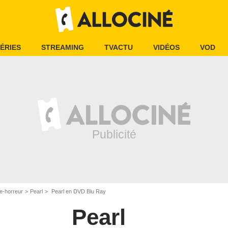
ÉRIES
STREAMING
TVACTU
VIDÉOS
VOD
e-horreur
Pearl
Pearl en DVD Blu Ray
Pearl