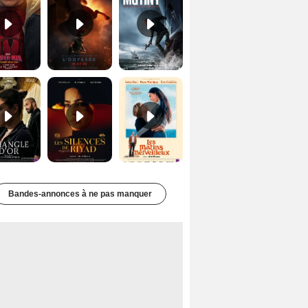
Le Triangle d'or Bande-annonce VF
Les Silences de Riyad Bande-annonce VO STFR
Les Matins merveilleux Bande-annonce VF
Bandes-annonces à ne pas manquer