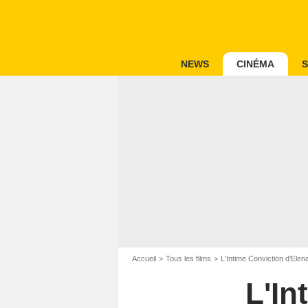
NEWS
CINÉMA
S
Accueil
Tous les films
L'Intime Conviction d'Elen
L'In