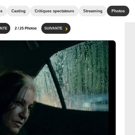
es
Casting
Critiques spectateurs
Streaming
Photos
NTE
2
/ 25 Photos
SUIVANTE