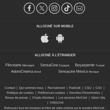
ALLOCINÉ SUR MOBILE
ALLOCINÉ À L'ÉTRANGER
Filmstarts
SensaCine
Beyazperde
Allemagne
Espagne
Turquie
AdoroCinema
Sensacine México
Brésil
Mexique
Contact
|
Qui sommes-nous
|
Recrutement
|
Publicité
|
CGU
|
CGV
|
Politique de cookies
|
Préférences cookies
|
Données Personnelles
|
Revue de presse
|
Charte d'écriture
|
Les services AlloCiné
|
Gérer Utiq
|
©AlloCiné
Retrouvez tous les horaires et infos de votre cinéma sur le numéro AlloCiné :