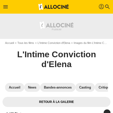
profil
menu
search
Accueil
Tous les films
L'Intime Conviction d'Elena
Images du film L'Intime Conviction d'Elena
L'Intime Conviction
d'Elena
Accueil
News
Bandes-annonces
Casting
Critiques
RETOUR À LA GALERIE