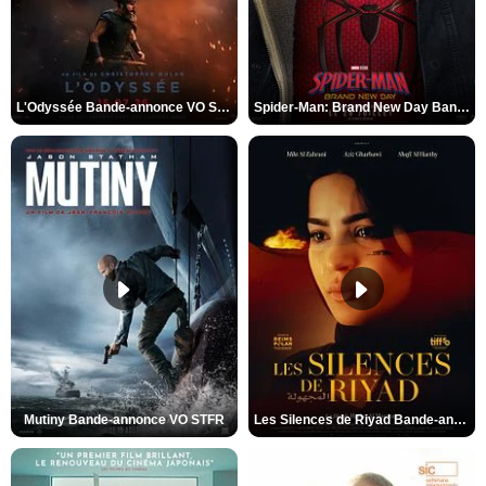
L'Odyssée Bande-annonce VO STFR
Spider-Man: Brand New Day Bande-annonce VO STFR
Mutiny Bande-annonce VO STFR
Les Silences de Riyad Bande-annonce VO STFR