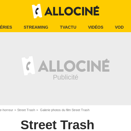
ÉRIES
STREAMING
TVACTU
VIDÉOS
VOD
e-horreur
Street Trash
Galerie photos du film Street Trash
Street Trash