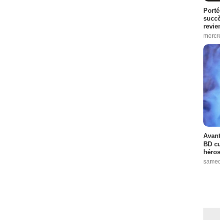
Porté
succè
revie
mercre
Avant
BD cu
héros
samed