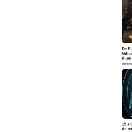
De Pi
Gille
illum
mercr
15 an
de re