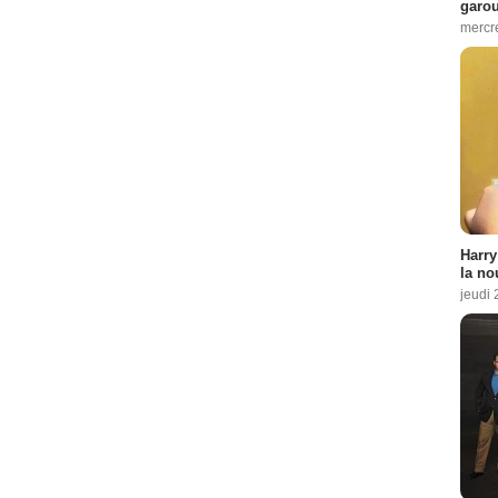
garo
mercre
Harry
la no
jeudi