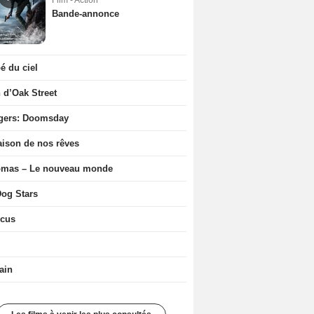
Film - Action
Bande-annonce
 du ciel
n d’Oak Street
gers: Doomsday
ison de nos rêves
ômas – Le nouveau monde
og Stars
icus
ain