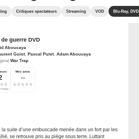
ting
Critiques spectateurs
Streaming
VOD
Blu-Ray, DVD
 de guerre DVD
id Aboucaya
aurent Guiot
,
Pascal Putet
,
Adam Aboucaya
iginal
War Trap
teurs
Mes amis
2
--
critiques
 la suite d’une embuscade menée dans un fort par les
ié, se retrouve pris au piège sous terre. Luttant