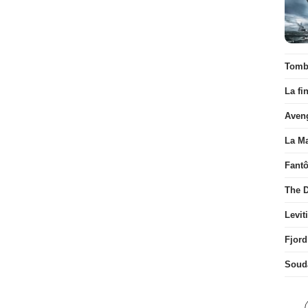
Tombé
La fi
Aven
La Ma
Fant
The D
Levit
Fjord
Soud