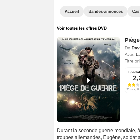
Accueil
Bandes-annonces
Cas
Voir toutes les offres DVD
Piège
De
Dav
Avec
L
Titre or
Specta
2,
75 notes, 27 
Durant la seconde guerre mondiale, à
troupes allemandes, Eugène, soldat all