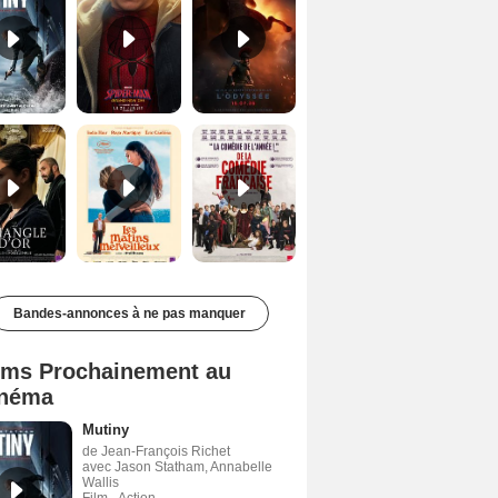
Le Triangle d'or Bande-annonce VF
Les Matins merveilleux Bande-annonce VF
De la Comédie-Française Teaser VF
Bandes-annonces à ne pas manquer
lms Prochainement au
néma
Mutiny
de Jean-François Richet
avec Jason Statham, Annabelle
Wallis