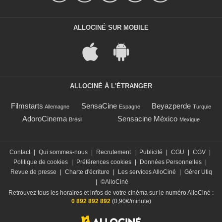
ALLOCINÉ SUR MOBILE
ALLOCINÉ À L'ÉTRANGER
Filmstarts
SensaCine
Beyazperde
Allemagne
Espagne
Turquie
AdoroCinema
Sensacine México
Brésil
Mexique
Contact
|
Qui sommes-nous
|
Recrutement
|
Publicité
|
CGU
|
CGV
|
Politique de cookies
|
Préférences cookies
|
Données Personnelles
|
Revue de presse
|
Charte d'écriture
|
Les services AlloCiné
|
Gérer Utiq
|
©AlloCiné
Retrouvez tous les horaires et infos de votre cinéma sur le numéro AlloCiné :
0 892 892 892
(0,90€/minute)