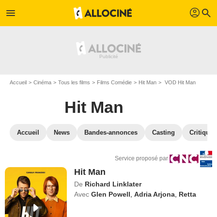
profil
menu
search
Accueil
Cinéma
Tous les films
Films Comédie
Hit Man
VOD Hit Man
Hit Man
Accueil
News
Bandes-annonces
Casting
Critiques
Service proposé par
Hit Man
De
Richard Linklater
Avec
Glen Powell
,
Adria Arjona
,
Retta