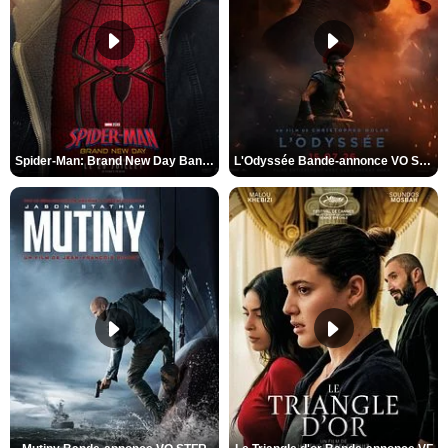
Spider-Man: Brand New Day Bande-annonce VO STFR
L'Odyssée Bande-annonce VO STFR