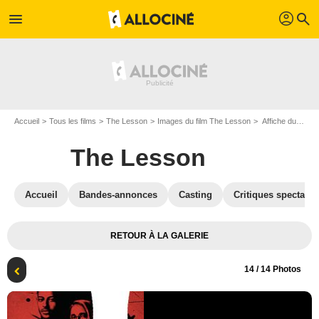
profil
menu
search
Accueil
Tous les films
The Lesson
Images du film The Lesson
Affiche du film The Lesson - Photo 14
The Lesson
Accueil
Bandes-annonces
Casting
Critiques spectateu
RETOUR À LA GALERIE
14
/ 14 Photos