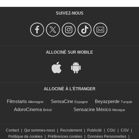
SUIVEZ-NOUS
ALLOCINÉ SUR MOBILE
ALLOCINÉ À L'ÉTRANGER
Filmstarts
SensaCine
Beyazperde
Allemagne
Espagne
Turquie
AdoroCinema
Sensacine México
Brésil
Mexique
Contact
|
Qui sommes-nous
|
Recrutement
|
Publicité
|
CGU
|
CGV
|
Politique de cookies
|
Préférences cookies
|
Données Personnelles
|