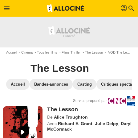
profil
menu
search
Accueil
Cinéma
Tous les films
Films Thriller
The Lesson
VOD The Lesson
The Lesson
Accueil
Bandes-annonces
Casting
Critiques spectateu
Service proposé par
The Lesson
De
Alice Troughton
Avec
Richard E. Grant
,
Julie Delpy
,
Daryl
McCormack