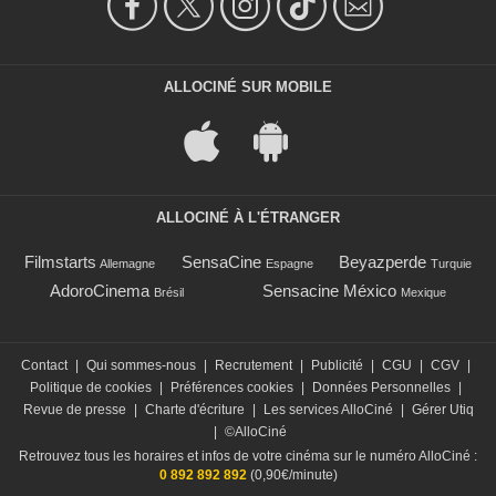
ALLOCINÉ SUR MOBILE
ALLOCINÉ À L'ÉTRANGER
Filmstarts
SensaCine
Beyazperde
Allemagne
Espagne
Turquie
AdoroCinema
Sensacine México
Brésil
Mexique
Contact
|
Qui sommes-nous
|
Recrutement
|
Publicité
|
CGU
|
CGV
|
Politique de cookies
|
Préférences cookies
|
Données Personnelles
|
Revue de presse
|
Charte d'écriture
|
Les services AlloCiné
|
Gérer Utiq
|
©AlloCiné
Retrouvez tous les horaires et infos de votre cinéma sur le numéro AlloCiné :
0 892 892 892
(0,90€/minute)