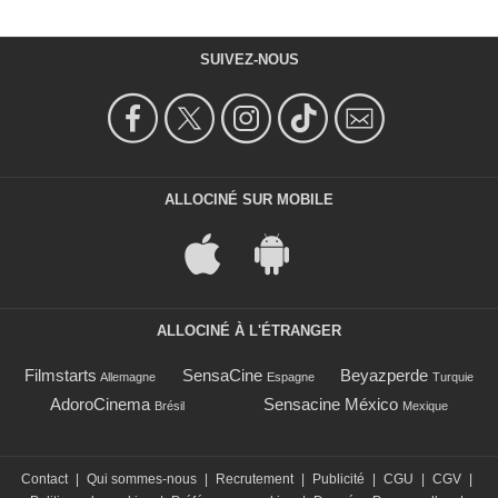
SUIVEZ-NOUS
ALLOCINÉ SUR MOBILE
ALLOCINÉ À L'ÉTRANGER
Filmstarts
SensaCine
Beyazperde
Allemagne
Espagne
Turquie
AdoroCinema
Sensacine México
Brésil
Mexique
Contact
|
Qui sommes-nous
|
Recrutement
|
Publicité
|
CGU
|
CGV
|