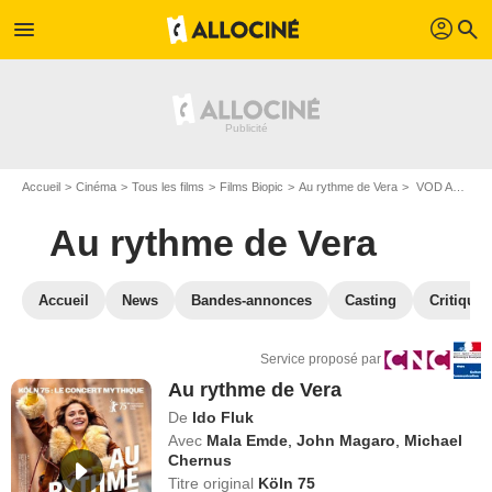
profil
menu
search
Accueil
Cinéma
Tous les films
Films Biopic
Au rythme de Vera
VOD Au rythme de Vera
Au rythme de Vera
Accueil
News
Bandes-annonces
Casting
Critiques
Service proposé par
Au rythme de Vera
De
Ido Fluk
Avec
Mala Emde
,
John Magaro
,
Michael
Chernus
Titre original
Köln 75