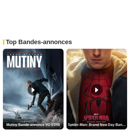
Top Bandes-annonces
Mutiny Bande-annonce VO STFR
Spider-Man: Brand New Day Bande-annonce VO STFR