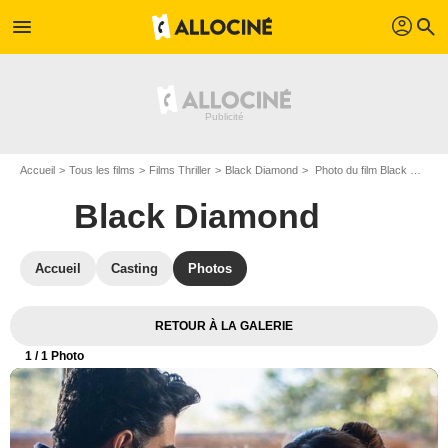
profil
menu
search
Accueil
Tous les films
Films Thriller
Black Diamond
Photo du film Black Diamond - Photo 1
Black Diamond
Accueil
Casting
Photos
RETOUR À LA GALERIE
1
/ 1 Photo