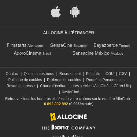
ALLOCINÉ À L'ÉTRANGER
Filmstarts
SensaCine
Beyazperde
Allemagne
Espagne
Turquie
AdoroCinema
Sensacine México
Brésil
Mexique
Contact
|
Qui sommes-nous
|
Recrutement
|
Publicité
|
CGU
|
CGV
|
Politique de cookies
|
Préférences cookies
|
Données Personnelles
|
Revue de presse
|
Charte d'écriture
|
Les services AlloCiné
|
Gérer Utiq
|
©AlloCiné
Retrouvez tous les horaires et infos de votre cinéma sur le numéro AlloCiné :
0 892 892 892
(0,90€/minute)