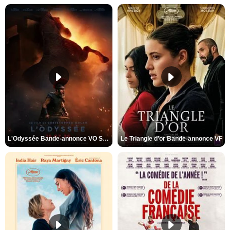
L'Odyssée Bande-annonce VO STFR
Le Triangle d'or Bande-annonce VF