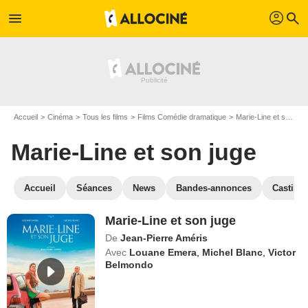
profil
menu
search
Accueil
Cinéma
Tous les films
Films Comédie dramatique
Marie-Line et son juge
Marie-Line et son juge
Accueil
Séances
News
Bandes-annonces
Casting
Marie-Line et son juge
De
Jean-Pierre Améris
Avec
Louane Emera
,
Michel Blanc
,
Victor
Belmondo