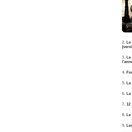
2.
Le 
(vers
3.
Le
l'ann
4.
Fo
5.
La 
6.
La 
7.
12
8.
Le
9.
Le