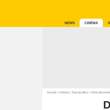
NEWS
CINÉMA
S
Accueil
Cinéma
Tous les films
Films document
D