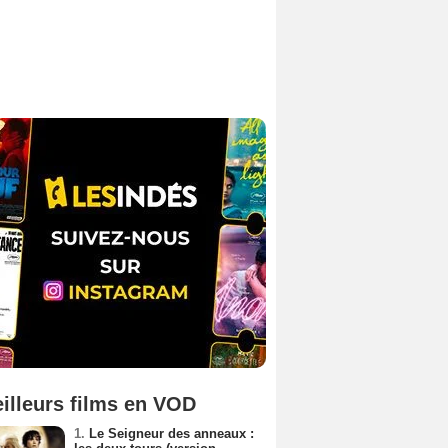
illeurs films en VOD
1.
Le Seigneur des anneaux :