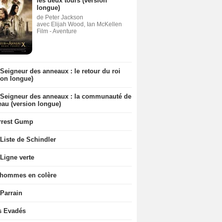
les deux tours (version
longue)
de Peter Jackson
avec Elijah Wood, Ian McKellen
Film - Aventure
Seigneur des anneaux : le retour du roi
ion longue)
 Seigneur des anneaux : la communauté de
eau (version longue)
rrest Gump
Liste de Schindler
Ligne verte
 hommes en colère
 Parrain
s Evadés