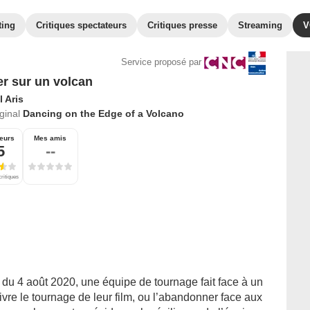
ting
Critiques spectateurs
Critiques presse
Streaming
V
Service proposé par
r sur un volcan
l Aris
iginal
Dancing on the Edge of a Volcano
eurs
Mes amis
5
--
critiques
 du 4 août 2020, une équipe de tournage fait face à un
ivre le tournage de leur film, ou l’abandonner face aux