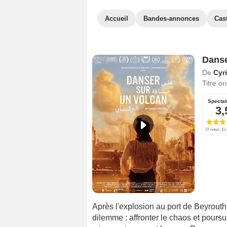
Accueil
Bandes-annonces
Cas
Danse
De
Cyri
Titre or
Spectat
3,
37 notes, 11 
Après l'explosion au port de Beyrouth
dilemme : affronter le chaos et poursu