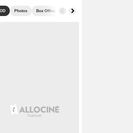
OD
Photos
Box Office
Films similaires