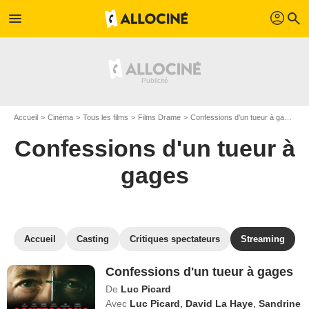
profil
menu
search
Accueil
Cinéma
Tous les films
Films Drame
Confessions d'un tueur à gages
Confessions d'un tueur à
gages
Accueil
Casting
Critiques spectateurs
Streaming
Confessions d'un tueur à gages
De
Luc Picard
Avec
Luc Picard
,
David La Haye
,
Sandrine