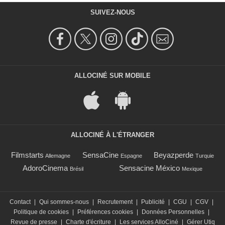
SUIVEZ-NOUS
ALLOCINÉ SUR MOBILE
ALLOCINÉ À L'ÉTRANGER
Filmstarts
SensaCine
Beyazperde
Allemagne
Espagne
Turquie
AdoroCinema
Sensacine México
Brésil
Mexique
Contact
|
Qui sommes-nous
|
Recrutement
|
Publicité
|
CGU
|
CGV
|
Politique de cookies
|
Préférences cookies
|
Données Personnelles
|
Revue de presse
|
Charte d'écriture
|
Les services AlloCiné
|
Gérer Utiq