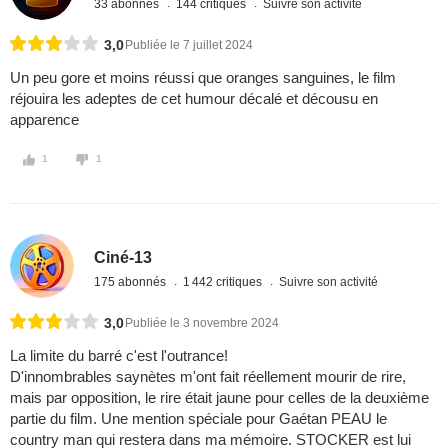
33 abonnés
144 critiques
Suivre son activité
3,0
Publiée le 7 juillet 2024
Un peu gore et moins réussi que oranges sanguines, le film
réjouira les adeptes de cet humour décalé et décousu en
apparence
1
1
Ciné-13
175 abonnés
1 442 critiques
Suivre son activité
3,0
Publiée le 3 novembre 2024
La limite du barré c'est l'outrance!
D'innombrables saynètes m'ont fait réellement mourir de rire,
mais par opposition, le rire était jaune pour celles de la deuxième
partie du film. Une mention spéciale pour Gaétan PEAU le
country man qui restera dans ma mémoire. STOCKER est lui