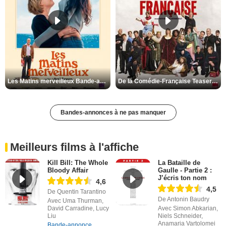
Les Matins merveilleux Bande-annonce VF
De la Comédie-Française Teaser VF
Bandes-annonces à ne pas manquer
Meilleurs films à l'affiche
Kill Bill: The Whole
La Bataille de
Bloody Affair
Gaulle - Partie 2 :
J’écris ton nom
4,6
4,5
De Quentin Tarantino
De Antonin Baudry
Avec Uma Thurman,
David Carradine, Lucy
Avec Simon Abkarian,
Liu
Niels Schneider,
Anamaria Vartolomei
Bande-annonce