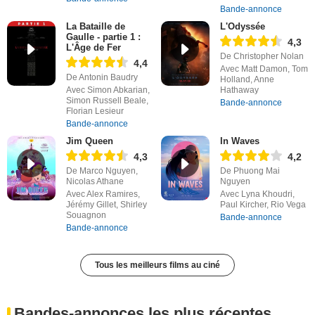
Bande-annonce
La Bataille de
L'Odyssée
Gaulle - partie 1 :
4,3
L'Âge de Fer
De Christopher Nolan
4,4
Avec Matt Damon, Tom
De Antonin Baudry
Holland, Anne
Avec Simon Abkarian,
Hathaway
Simon Russell Beale,
Bande-annonce
Florian Lesieur
Bande-annonce
Jim Queen
In Waves
4,3
4,2
De Marco Nguyen,
De Phuong Mai
Nicolas Athane
Nguyen
Avec Alex Ramires,
Avec Lyna Khoudri,
Jérémy Gillet, Shirley
Paul Kircher, Rio Vega
Souagnon
Bande-annonce
Bande-annonce
Tous les meilleurs films au ciné
Bandes-annonces les plus récentes