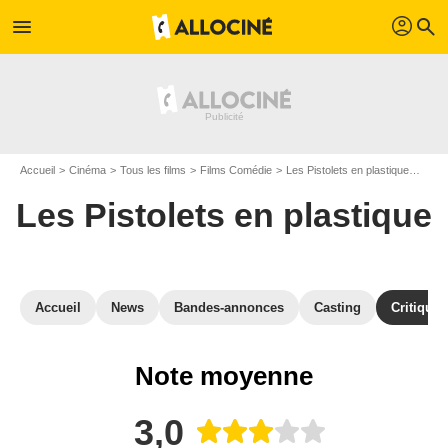
profil
menu
search
Accueil
Cinéma
Tous les films
Films Comédie
Les Pistolets en plastique
Avis 
Les Pistolets en plastique
Accueil
News
Bandes-annonces
Casting
Critiques
Note moyenne
3,0