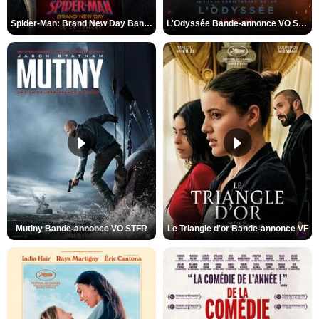
Spider-Man: Brand New Day Bande-annonce VO STFR
L'Odyssée Bande-annonce VO STFR
Mutiny Bande-annonce VO STFR
Le Triangle d'or Bande-annonce VF