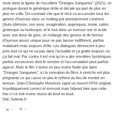
reste dans la lignée de l'excellent "Oranges Sanguines" (2021), un
prologue durant le générique drôle et décalé qui part de plus en
plus en vrille. On constate vite que le récit va accumuler tous les
genres d'humour dans un melting-pot étonnamment cohérent.
(Auto-)dérision, non sens, exagération, quiproquos, ironie, satire,
grotesque ou burlesque, et le tout dans un humour noir et acide
avec une dose de gore, un mélange des genres et de formes
d'humour assez unique pour ne pas laisser indifférent, parfois
malaisant mais toujours drôle. Les dialogues dénoncent à peu
près tout ce qui ne va pas dans l'actualité et ça gratte toujours où
ça fait mal. Par contre il est vrai qu'on a des envolées hystériques
parfois excessives dont le nombre et l'accumulation peut parfois
agacer. Mais le film s'avère un peu moins fluide que dans
"Oranges Sanguines", ici la sensation du films à sketchs est plus
pregnante ce qui casse un peu le rythme au lieu de monter en
tension. Jean-Christophe Meurisse signe un nouvel OFNI original,
Impolitiquement correct et immoral mais hilarant bien que cette
fois-ci ce soit moins réussi de bout en bout.
Site :Selenie.fr
1
2