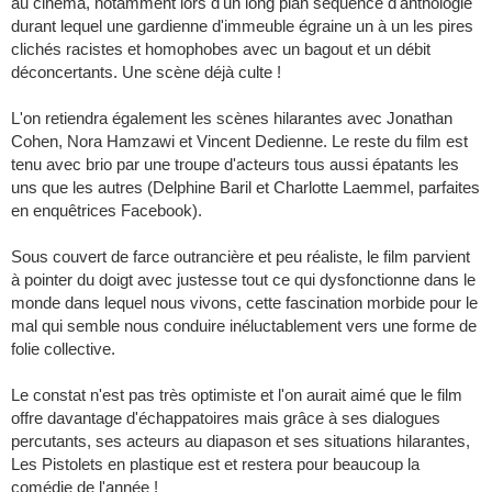
au cinéma, notamment lors d'un long plan séquence d'anthologie
durant lequel une gardienne d'immeuble égraine un à un les pires
clichés racistes et homophobes avec un bagout et un débit
déconcertants. Une scène déjà culte !
L'on retiendra également les scènes hilarantes avec Jonathan
Cohen, Nora Hamzawi et Vincent Dedienne. Le reste du film est
tenu avec brio par une troupe d'acteurs tous aussi épatants les
uns que les autres (Delphine Baril et Charlotte Laemmel, parfaites
en enquêtrices Facebook).
Sous couvert de farce outrancière et peu réaliste, le film parvient
à pointer du doigt avec justesse tout ce qui dysfonctionne dans le
monde dans lequel nous vivons, cette fascination morbide pour le
mal qui semble nous conduire inéluctablement vers une forme de
folie collective.
Le constat n'est pas très optimiste et l'on aurait aimé que le film
offre davantage d'échappatoires mais grâce à ses dialogues
percutants, ses acteurs au diapason et ses situations hilarantes,
Les Pistolets en plastique est et restera pour beaucoup la
comédie de l'année !