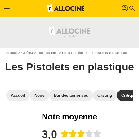
profil
menu
search
Accueil
Cinéma
Tous les films
Films Comédie
Les Pistolets en plastique
Criti
Les Pistolets en plastique
Accueil
News
Bandes-annonces
Casting
Critiques
Note moyenne
3,0