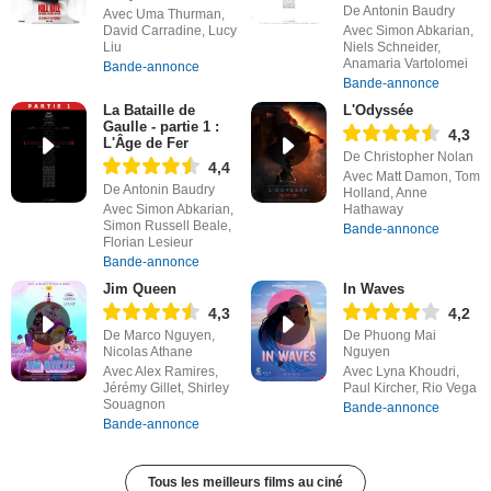
De Antonin Baudry
Avec Uma Thurman,
David Carradine, Lucy
Avec Simon Abkarian,
Liu
Niels Schneider,
Anamaria Vartolomei
Bande-annonce
Bande-annonce
La Bataille de
L'Odyssée
Gaulle - partie 1 :
4,3
L'Âge de Fer
De Christopher Nolan
4,4
Avec Matt Damon, Tom
De Antonin Baudry
Holland, Anne
Avec Simon Abkarian,
Hathaway
Simon Russell Beale,
Bande-annonce
Florian Lesieur
Bande-annonce
Jim Queen
In Waves
4,3
4,2
De Marco Nguyen,
De Phuong Mai
Nicolas Athane
Nguyen
Avec Alex Ramires,
Avec Lyna Khoudri,
Jérémy Gillet, Shirley
Paul Kircher, Rio Vega
Souagnon
Bande-annonce
Bande-annonce
Tous les meilleurs films au ciné