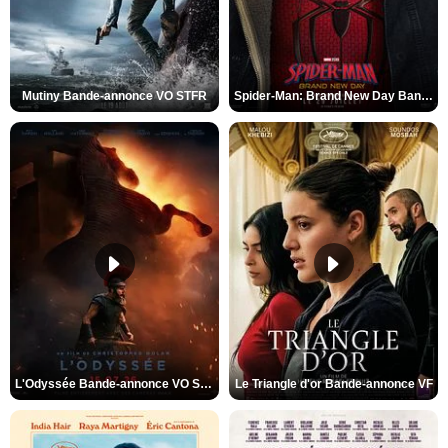
Mutiny Bande-annonce VO STFR
Spider-Man: Brand New Day Bande-annonce VO STFR
L'Odyssée Bande-annonce VO STFR
Le Triangle d'or Bande-annonce VF