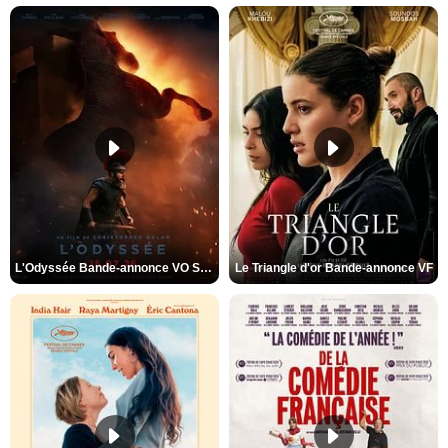
L'Odyssée Bande-annonce VO STFR
Le Triangle d'or Bande-annonce VF