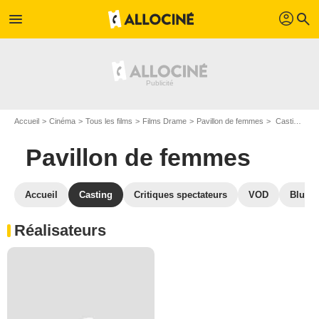
profil
menu
search
Accueil
Cinéma
Tous les films
Films Drame
Pavillon de femmes
Casting Pavillon de femmes
Pavillon de femmes
Accueil
Casting
Critiques spectateurs
VOD
Blu-Ra
Réalisateurs