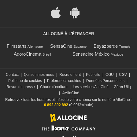
ALLOCINÉ À L'ÉTRANGER
Filmstarts
SensaCine
Beyazperde
Allemagne
Espagne
Turquie
AdoroCinema
Sensacine México
Brésil
Mexique
Contact
|
Qui sommes-nous
|
Recrutement
|
Publicité
|
CGU
|
CGV
|
Politique de cookies
|
Préférences cookies
|
Données Personnelles
|
Revue de presse
|
Charte d'écriture
|
Les services AlloCiné
|
Gérer Utiq
|
©AlloCiné
Retrouvez tous les horaires et infos de votre cinéma sur le numéro AlloCiné :
0 892 892 892
(0,90€/minute)