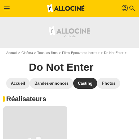
profil
menu
search
Accueil
Cinéma
Tous les films
Films Epouvante-horreur
Do Not Enter
Casting Do Not Enter
Do Not Enter
Accueil
Bandes-annonces
Casting
Photos
Réalisateurs