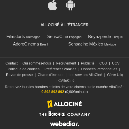
ALLOCINÉ À L'ÉTRANGER
Filmstarts
SensaCine
Beyazperde
Allemagne
Espagne
Turquie
AdoroCinema
Sensacine México
Brésil
Mexique
Contact
|
Qui sommes-nous
|
Recrutement
|
Publicité
|
CGU
|
CGV
|
Politique de cookies
|
Préférences cookies
|
Données Personnelles
|
Revue de presse
|
Charte d'écriture
|
Les services AlloCiné
|
Gérer Utiq
|
©AlloCiné
Retrouvez tous les horaires et infos de votre cinéma sur le numéro AlloCiné :
0 892 892 892
(0,90€/minute)