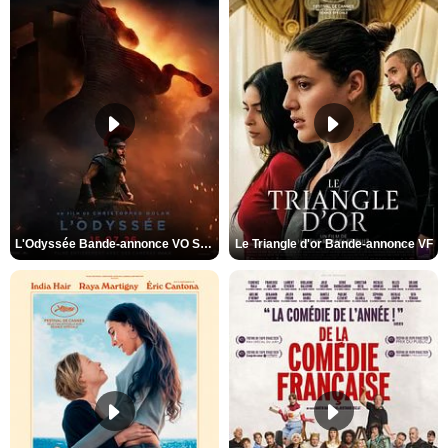
L'Odyssée Bande-annonce VO STFR
Le Triangle d'or Bande-annonce VF