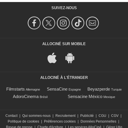
SUIVEZ-NOUS
ALLOCINÉ SUR MOBILE
ALLOCINÉ À L'ÉTRANGER
Filmstarts
SensaCine
Beyazperde
Allemagne
Espagne
Turquie
AdoroCinema
Sensacine México
Brésil
Mexique
Contact
|
Qui sommes-nous
|
Recrutement
|
Publicité
|
CGU
|
CGV
|
Politique de cookies
|
Préférences cookies
|
Données Personnelles
|
Revue de presse
|
Charte d'écriture
|
Les services AlloCiné
|
Gérer Utiq