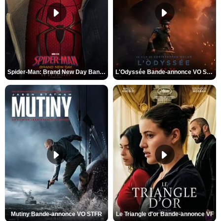
Spider-Man: Brand New Day Bande-annonce VO STFR
L'Odyssée Bande-annonce VO STFR
Mutiny Bande-annonce VO STFR
Le Triangle d'or Bande-annonce VF