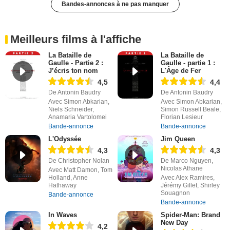
Bandes-annonces à ne pas manquer
Meilleurs films à l'affiche
La Bataille de
La Bataille de
Gaulle - Partie 2 :
Gaulle - partie 1 :
J’écris ton nom
L'Âge de Fer
4,5
4,4
De Antonin Baudry
De Antonin Baudry
Avec Simon Abkarian,
Avec Simon Abkarian,
Niels Schneider,
Simon Russell Beale,
Anamaria Vartolomei
Florian Lesieur
Bande-annonce
Bande-annonce
L'Odyssée
Jim Queen
4,3
4,3
De Christopher Nolan
De Marco Nguyen,
Nicolas Athane
Avec Matt Damon, Tom
Holland, Anne
Avec Alex Ramires,
Hathaway
Jérémy Gillet, Shirley
Souagnon
Bande-annonce
Bande-annonce
In Waves
Spider-Man: Brand
New Day
4,2