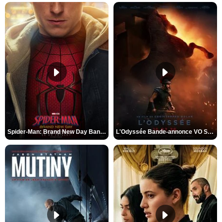
Spider-Man: Brand New Day Bande-annonce VO STFR
L'Odyssée Bande-annonce VO STFR