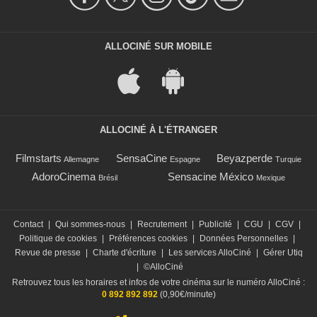
ALLOCINÉ SUR MOBILE
ALLOCINÉ À L'ÉTRANGER
Filmstarts
SensaCine
Beyazperde
Allemagne
Espagne
Turquie
AdoroCinema
Sensacine México
Brésil
Mexique
Contact
|
Qui sommes-nous
|
Recrutement
|
Publicité
|
CGU
|
CGV
|
Politique de cookies
|
Préférences cookies
|
Données Personnelles
|
Revue de presse
|
Charte d'écriture
|
Les services AlloCiné
|
Gérer Utiq
|
©AlloCiné
Retrouvez tous les horaires et infos de votre cinéma sur le numéro AlloCiné :
0 892 892 892
(0,90€/minute)