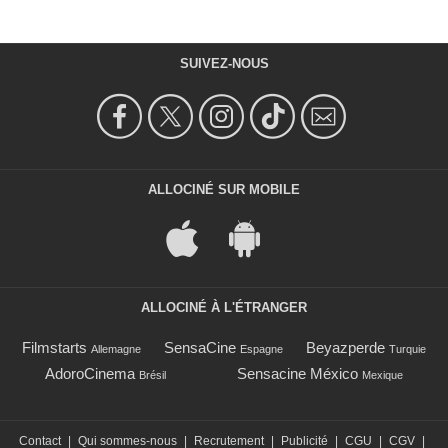
SUIVEZ-NOUS
ALLOCINÉ SUR MOBILE
ALLOCINÉ À L'ÉTRANGER
Filmstarts
SensaCine
Beyazperde
Allemagne
Espagne
Turquie
AdoroCinema
Sensacine México
Brésil
Mexique
Contact
|
Qui sommes-nous
|
Recrutement
|
Publicité
|
CGU
|
CGV
|