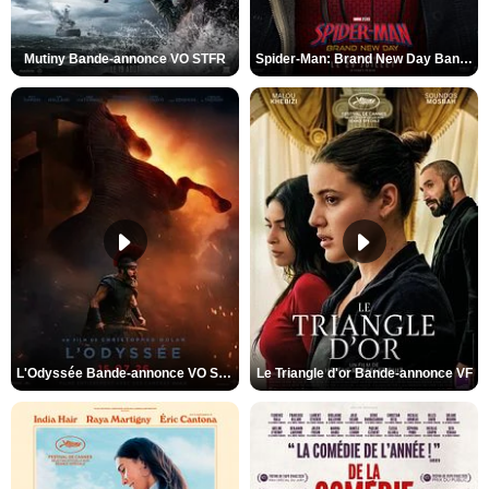
Mutiny Bande-annonce VO STFR
Spider-Man: Brand New Day Bande-annonce VO STFR
L'Odyssée Bande-annonce VO STFR
Le Triangle d'or Bande-annonce VF