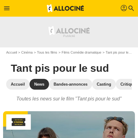
profil
menu
search
Accueil
Cinéma
Tous les films
Films Comédie dramatique
Tant pis pour le sud
Tant pis pour le sud
Accueil
News
Bandes-annonces
Casting
Critiques
Toutes les news sur le film "Tant pis pour le sud"