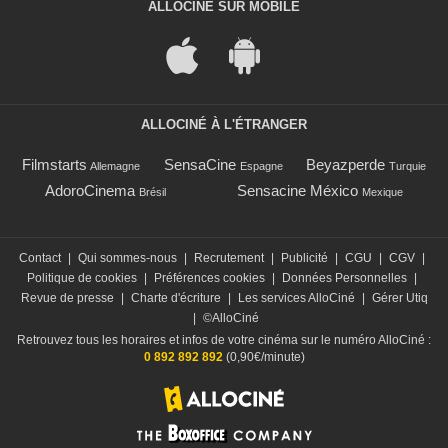
ALLOCINÉ SUR MOBILE
ALLOCINÉ À L'ÉTRANGER
Filmstarts
SensaCine
Beyazperde
Allemagne
Espagne
Turquie
AdoroCinema
Sensacine México
Brésil
Mexique
Contact
|
Qui sommes-nous
|
Recrutement
|
Publicité
|
CGU
|
CGV
|
Politique de cookies
|
Préférences cookies
|
Données Personnelles
|
Revue de presse
|
Charte d'écriture
|
Les services AlloCiné
|
Gérer Utiq
|
©AlloCiné
Retrouvez tous les horaires et infos de votre cinéma sur le numéro AlloCiné :
0 892 892 892
(0,90€/minute)