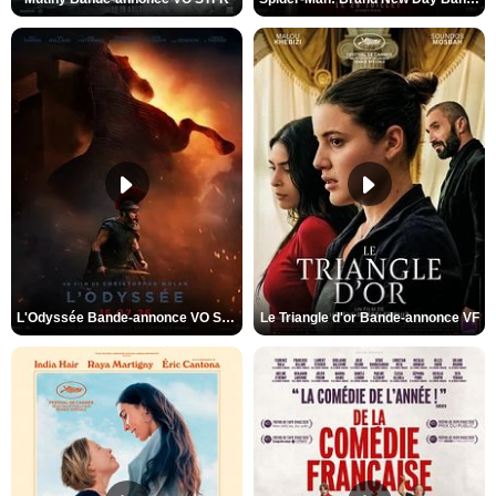
L'Odyssée Bande-annonce VO STFR
Le Triangle d'or Bande-annonce VF