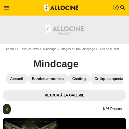
profil
menu
search
Accueil
Tous les films
Mindcage
Images du film Mindcage
Affiche du film Mindcage - Photo 6
Mindcage
Accueil
Bandes-annonces
Casting
Critiques spectateu
RETOUR À LA GALERIE
6
/ 6 Photos