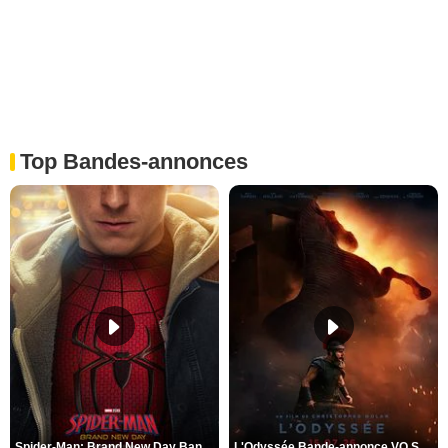
Top Bandes-annonces
Spider-Man: Brand New Day Bande-annonce VO STFR
L'Odyssée Bande-annonce VO STFR