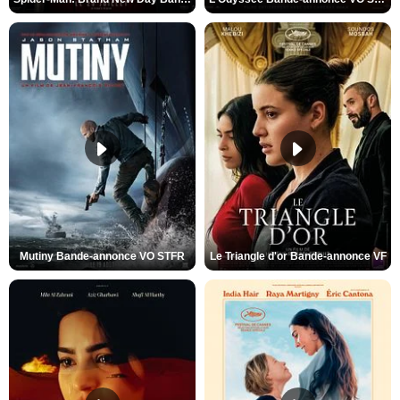
Mutiny Bande-annonce VO STFR
Le Triangle d'or Bande-annonce VF