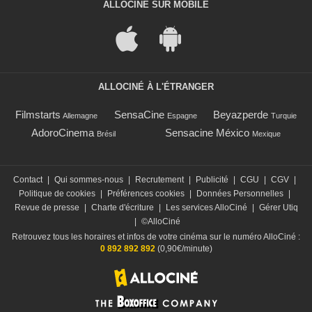
ALLOCINÉ SUR MOBILE
ALLOCINÉ À L'ÉTRANGER
Filmstarts
SensaCine
Beyazperde
Allemagne
Espagne
Turquie
AdoroCinema
Sensacine México
Brésil
Mexique
Contact
|
Qui sommes-nous
|
Recrutement
|
Publicité
|
CGU
|
CGV
|
Politique de cookies
|
Préférences cookies
|
Données Personnelles
|
Revue de presse
|
Charte d'écriture
|
Les services AlloCiné
|
Gérer Utiq
|
©AlloCiné
Retrouvez tous les horaires et infos de votre cinéma sur le numéro AlloCiné :
0 892 892 892
(0,90€/minute)