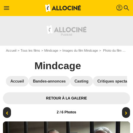
profil
menu
search
Accueil
Tous les films
Mindcage
Images du film Mindcage
Photo du film Mindcage - Photo 2
Mindcage
Accueil
Bandes-annonces
Casting
Critiques spectateu
RETOUR À LA GALERIE
2
/ 6 Photos