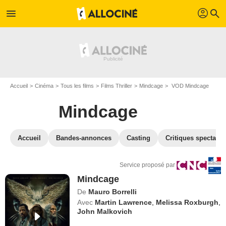
profil
menu
search
Accueil
Cinéma
Tous les films
Films Thriller
Mindcage
VOD Mindcage
Mindcage
Accueil
Bandes-annonces
Casting
Critiques spectateu
Service proposé par
Mindcage
De
Mauro Borrelli
Avec
Martin Lawrence
,
Melissa Roxburgh
,
John Malkovich