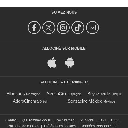
SUIVEZ-NOUS
ALLOCINÉ SUR MOBILE
ALLOCINÉ À L'ÉTRANGER
Filmstarts
SensaCine
Beyazperde
Allemagne
Espagne
Turquie
AdoroCinema
Sensacine México
Brésil
Mexique
Contact
|
Qui sommes-nous
|
Recrutement
|
Publicité
|
CGU
|
CGV
|
Politique de cookies
|
Préférences cookies
|
Données Personnelles
|