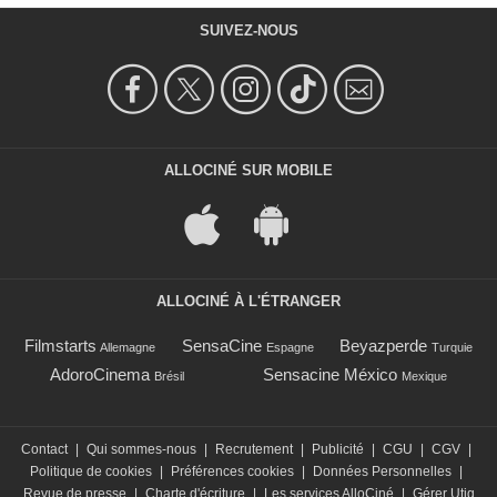
SUIVEZ-NOUS
ALLOCINÉ SUR MOBILE
ALLOCINÉ À L'ÉTRANGER
Filmstarts
SensaCine
Beyazperde
Allemagne
Espagne
Turquie
AdoroCinema
Sensacine México
Brésil
Mexique
Contact
|
Qui sommes-nous
|
Recrutement
|
Publicité
|
CGU
|
CGV
|
Politique de cookies
|
Préférences cookies
|
Données Personnelles
|
Revue de presse
|
Charte d'écriture
|
Les services AlloCiné
|
Gérer Utiq