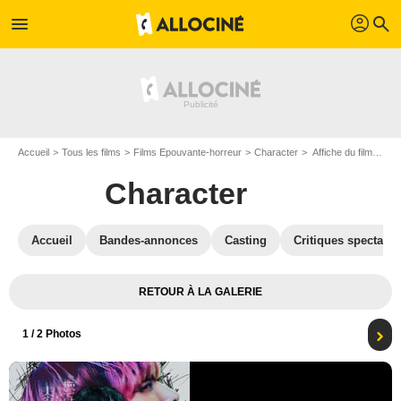
profil
menu
search
Accueil
Tous les films
Films Epouvante-horreur
Character
Affiche du film Character - Photo 1
Character
Accueil
Bandes-annonces
Casting
Critiques spectateu
RETOUR À LA GALERIE
1
/ 2 Photos