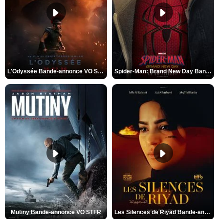
L'Odyssée Bande-annonce VO STFR
Spider-Man: Brand New Day Bande-annonce VO STFR
Mutiny Bande-annonce VO STFR
Les Silences de Riyad Bande-annonce VO STFR