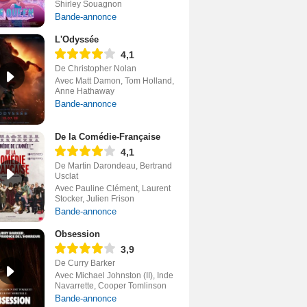
Shirley Souagnon
Bande-annonce
L'Odyssée
4,1
De Christopher Nolan
Avec Matt Damon, Tom Holland,
Anne Hathaway
Bande-annonce
De la Comédie-Française
4,1
De Martin Darondeau, Bertrand
Usclat
Avec Pauline Clément, Laurent
Stocker, Julien Frison
Bande-annonce
Obsession
3,9
De Curry Barker
Avec Michael Johnston (II), Inde
Navarrette, Cooper Tomlinson
Bande-annonce