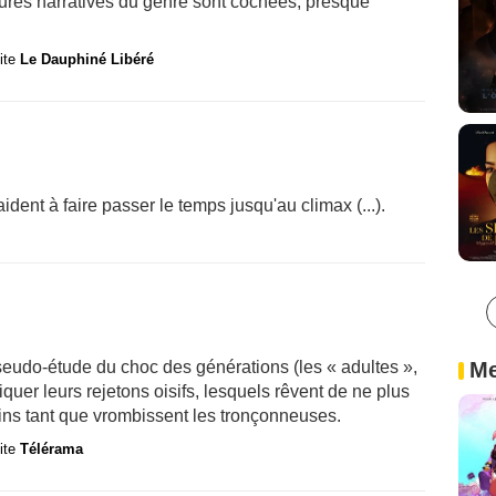
gures narratives du genre sont cochées, presque
site
Le Dauphiné Libéré
ident à faire passer le temps jusqu'au climax (...).
seudo-étude du choc des générations (les « adultes »,
Me
iquer leurs rejetons oisifs, lesquels rêvent de ne plus
oins tant que vrombissent les tronçonneuses.
site
Télérama