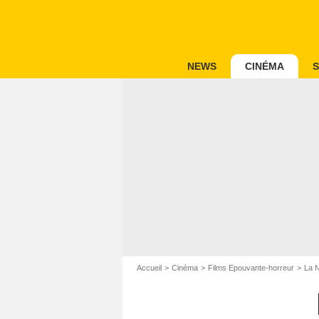
NEWS
CINÉMA
S
Accueil
Cinéma
Films Epouvante-horreur
La N