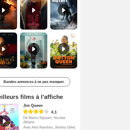
Les Silences de Riyad Bande-annonce VO STFR
Des Fleurs pour Tokyo Bande-annonce VO STFR
Cotton Queen Bande-annonce VO STFR
Bandes-annonces à ne pas manquer
illeurs films à l'affiche
Jim Queen
4,1
De Marco Nguyen, Nicolas
Athane
Avec Alex Ramires, Jérémy Gillet,