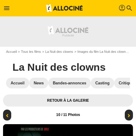
profil
menu
search
Accueil
Tous les films
La Nuit des clowns
Images du film La Nuit des clowns
Af
La Nuit des clowns
Accueil
News
Bandes-annonces
Casting
Critiques
RETOUR À LA GALERIE
10
/ 11 Photos