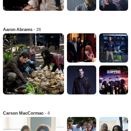
Aaron Abrams
- 26
Carson MacCormac
- 4