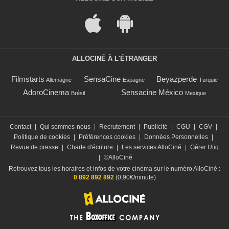
ALLOCINÉ À L'ÉTRANGER
Filmstarts
SensaCine
Beyazperde
Allemagne
Espagne
Turquie
AdoroCinema
Sensacine México
Brésil
Mexique
Contact
|
Qui sommes-nous
|
Recrutement
|
Publicité
|
CGU
|
CGV
|
Politique de cookies
|
Préférences cookies
|
Données Personnelles
|
Revue de presse
|
Charte d'écriture
|
Les services AlloCiné
|
Gérer Utiq
|
©AlloCiné
Retrouvez tous les horaires et infos de votre cinéma sur le numéro AlloCiné :
0 892 892 892
(0,90€/minute)