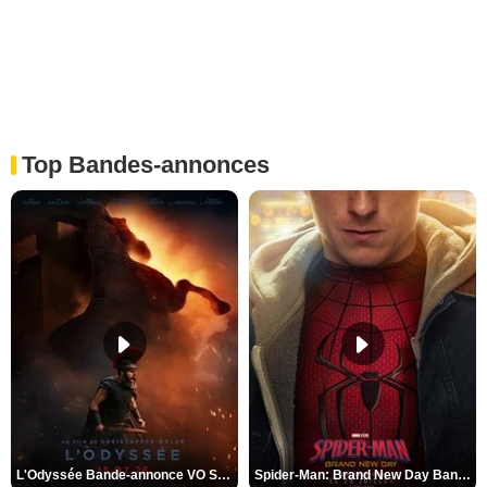
Top Bandes-annonces
L'Odyssée Bande-annonce VO STFR
Spider-Man: Brand New Day Bande-annonce VO STFR