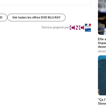
OD
Voir toutes les offres DVD BLU-RAY
Service proposé par
Elle 
Impac
deven
diman
"Ça l
Stone