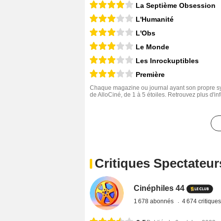
La Septième Obsession
L'Humanité
L'Obs
Le Monde
Les Inrockuptibles
Première
Chaque magazine ou journal ayant son propre sys
de AlloCiné, de 1 à 5 étoiles. Retrouvez plus d'i
Critiques Spectateur
Cinéphiles 44
1 678 abonnés
4 674 critique