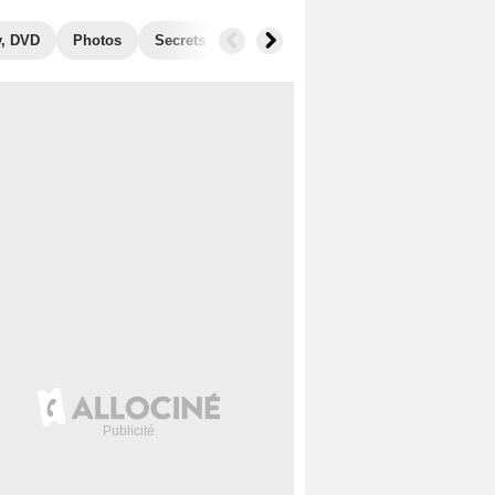
y, DVD
Photos
Secrets de tournage
Récompenses