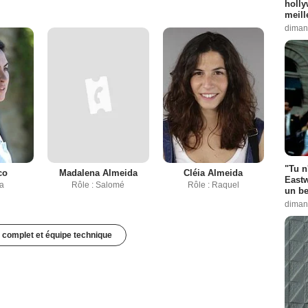
holly
meill
diman
"Tu n
co
Madalena Almeida
Cléia Almeida
Eastw
ra
Rôle : Salomé
Rôle : Raquel
un be
diman
 complet et équipe technique