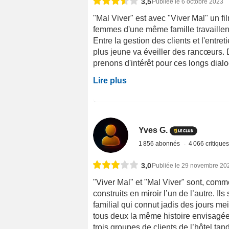
3,5
Publiée le 6 octobre 2023
"Mal Viver" est avec "Viver Mal" un f
femmes d'une même famille travaillent 
Entre la gestion des clients et l'entreti
plus jeune va éveiller des rancœurs.
prenons d'intérêt pour ces longs dialo
Lire plus
Yves G.
1 856 abonnés
4 066 critique
3,0
Publiée le 29 novembre 20
"Viver Mal" et "Mal Viver" sont, comme 
construits en miroir l’un de l’autre. I
familial qui connut jadis des jours mei
tous deux la même histoire envisagée 
trois groupes de clients de l’hôtel tand