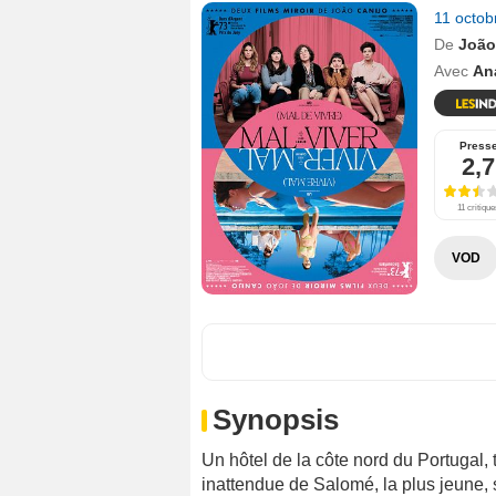
11 octo
De
João
Avec
An
Press
2,7
11 critique
VOD
Synopsis
Un hôtel de la côte nord du Portugal,
inattendue de Salomé, la plus jeune, 