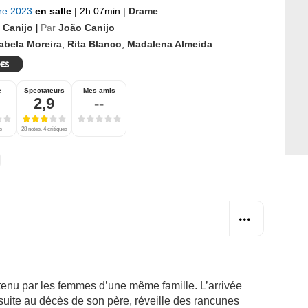
bre 2023
en salle
|
2h 07min
|
Drame
 Canijo
Par
João Canijo
|
abela Moreira
,
Rita Blanco
,
Madalena Almeida
e
Spectateurs
Mes amis
2,9
--
s
28 notes, 4 critiques
 tenu par les femmes d’une même famille. L’arrivée
suite au décès de son père, réveille des rancunes