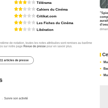
Télérama
Cahiers du Cinéma
"Spie
Critikat.com
compl
aurai
Les Fiches du Cinéma
d'oeu
diman
Libération
tème de notation, toutes les notes attribuées sont remises au barême
nfos sur notre page
Revue de presse
pour en savoir plus.
Ce
11 articles de presse
Ma
Ba
Mal
s
s
Suivre son activité