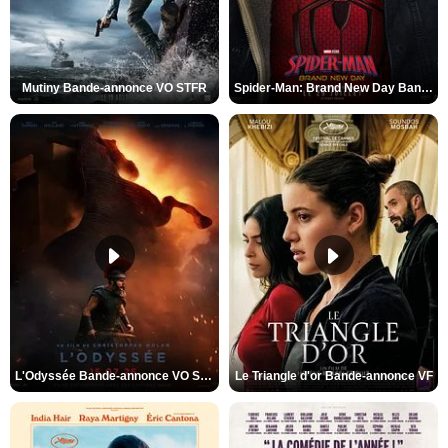
Mutiny Bande-annonce VO STFR
Spider-Man: Brand New Day Bande-annonce VO STFR
L'Odyssée Bande-annonce VO STFR
Le Triangle d'or Bande-annonce VF