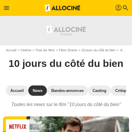
profil
menu
search
Accueil
Cinéma
Tous les films
Films Drame
10 jours du côté du bien
Actualités 10 jours du côté du bien
10 jours du côté du bien
Accueil
News
Bandes-annonces
Casting
Critiques
Toutes les news sur le film "10 jours du côté du bien"