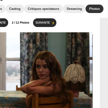
es
Casting
Critiques spectateurs
Streaming
Photos
NTE
2
/ 12 Photos
SUIVANTE