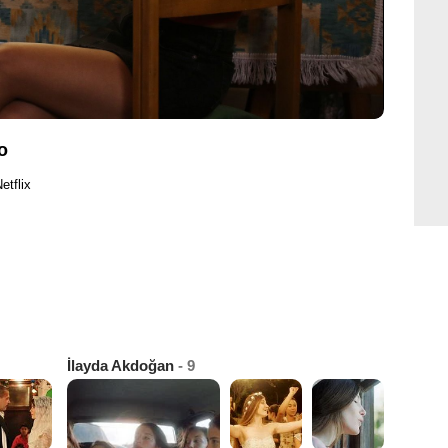
o
etflix
İlayda Akdoğan
- 9