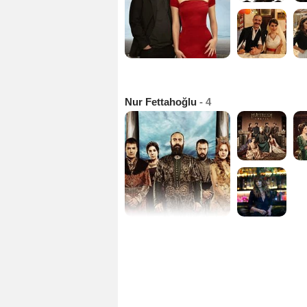
Nur Fettahoğlu
- 4