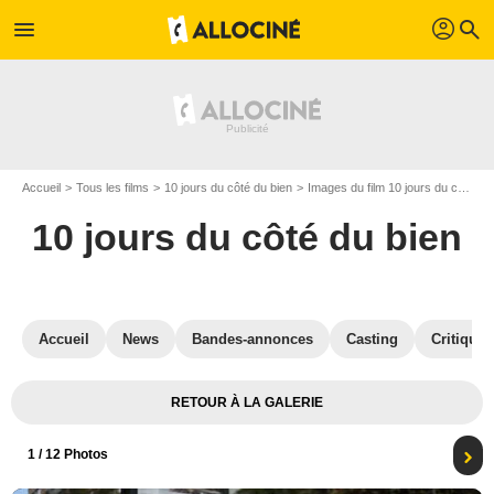
profil
menu
search
Accueil
Tous les films
10 jours du côté du bien
Images du film 10 jours du côté du bien
10 jours du côté du bien
Accueil
News
Bandes-annonces
Casting
Critiques
RETOUR À LA GALERIE
1
/ 12 Photos