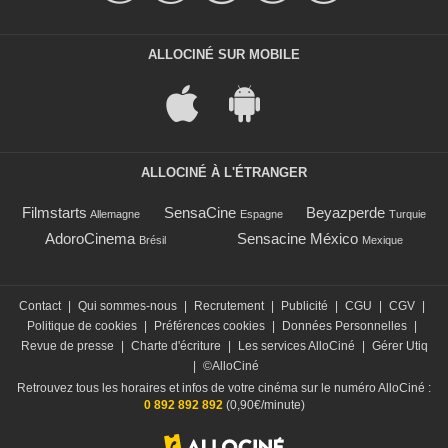
ALLOCINÉ SUR MOBILE
ALLOCINÉ À L'ÉTRANGER
Filmstarts
SensaCine
Beyazperde
Allemagne
Espagne
Turquie
AdoroCinema
Sensacine México
Brésil
Mexique
Contact
|
Qui sommes-nous
|
Recrutement
|
Publicité
|
CGU
|
CGV
|
Politique de cookies
|
Préférences cookies
|
Données Personnelles
|
Revue de presse
|
Charte d'écriture
|
Les services AlloCiné
|
Gérer Utiq
|
©AlloCiné
Retrouvez tous les horaires et infos de votre cinéma sur le numéro AlloCiné :
0 892 892 892
(0,90€/minute)