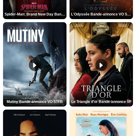
Spider-Man: Brand New Day Bande-annonce VO STFR
L'Odyssée Bande-annonce VO STFR
Mutiny Bande-annonce VO STFR
Le Triangle d'or Bande-annonce VF