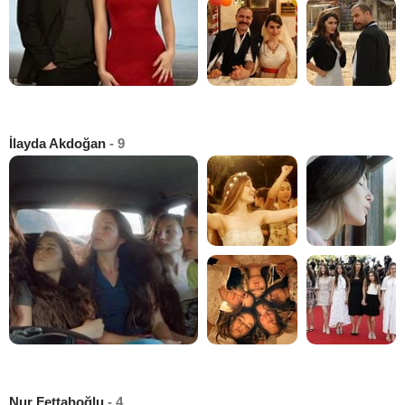
İlayda Akdoğan
- 9
Nur Fettahoğlu
- 4