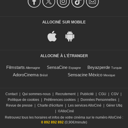
ALLOCINÉ SUR MOBILE
ALLOCINÉ À L'ÉTRANGER
Filmstarts
SensaCine
Beyazperde
Allemagne
Espagne
Turquie
AdoroCinema
Sensacine México
Brésil
Mexique
Contact
|
Qui sommes-nous
|
Recrutement
|
Publicité
|
CGU
|
CGV
|
Politique de cookies
|
Préférences cookies
|
Données Personnelles
|
Revue de presse
|
Charte d'écriture
|
Les services AlloCiné
|
Gérer Utiq
|
©AlloCiné
Retrouvez tous les horaires et infos de votre cinéma sur le numéro AlloCiné :
0 892 892 892
(0,90€/minute)