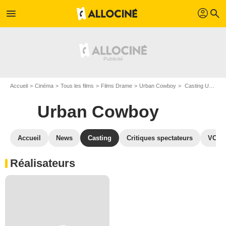
profil
menu
search
Accueil
Cinéma
Tous les films
Films Drame
Urban Cowboy
Casting Urban Cowboy
Urban Cowboy
Accueil
News
Casting
Critiques spectateurs
VOD
Réalisateurs