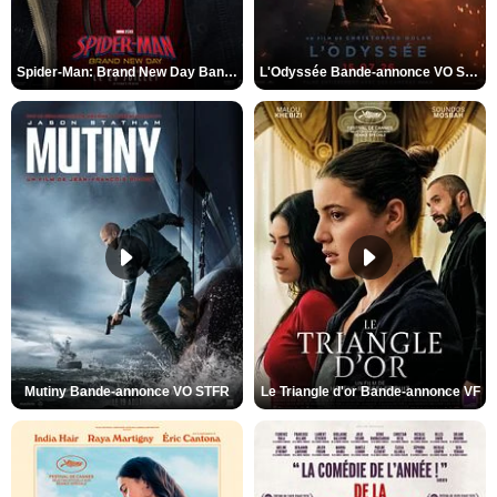
Spider-Man: Brand New Day Bande-annonce VO STFR
L'Odyssée Bande-annonce VO STFR
Mutiny Bande-annonce VO STFR
Le Triangle d'or Bande-annonce VF