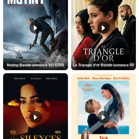
Mutiny Bande-annonce VO STFR
Le Triangle d'or Bande-annonce VF