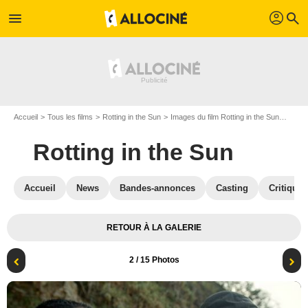
profil
menu
search
Accueil
Tous les films
Rotting in the Sun
Images du film Rotting in the Sun
Photo
Rotting in the Sun
Accueil
News
Bandes-annonces
Casting
Critiques
RETOUR À LA GALERIE
2
/ 15 Photos