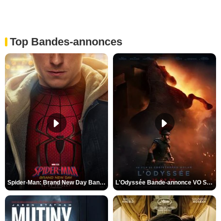
Top Bandes-annonces
Spider-Man: Brand New Day Bande-annonce VO STFR
L'Odyssée Bande-annonce VO STFR