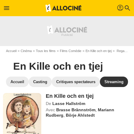
profil
menu
search
Accueil
Cinéma
Tous les films
Films Comédie
En Kille och en tjej
Regarder En Kille och en tjej en SVOD
En Kille och en tjej
Accueil
Casting
Critiques spectateurs
Streaming
En Kille och en tjej
De
Lasse Hallström
Avec
Brasse Brännström
,
Mariann
Rudberg
,
Börje Ahlstedt