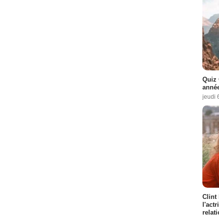
Quiz 
année
jeudi 
Clint
l'act
relat