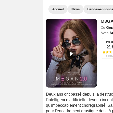
Accueil
News
Bandes-annonc
M3GA
De
Ger
Avec
A
Pres
2,
8 critiq
Deux ans ont passé depuis la destruc
l'intelligence artificielle devenu inco
qu'impeccablement chorégraphié. Sa 
pour l'encadrement drastique des I.A