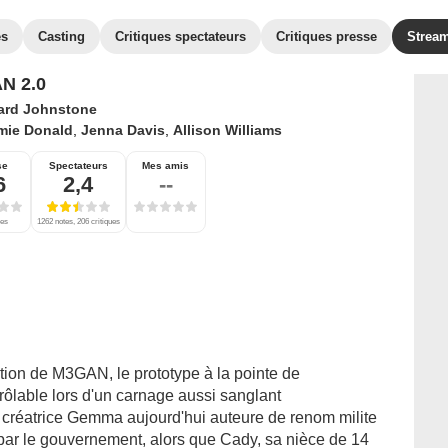
es
Casting
Critiques spectateurs
Critiques presse
Strea
N 2.0
ard Johnstone
mie Donald
,
Jenna Davis
,
Allison Williams
se
Spectateurs
Mes amis
6
2,4
--
ues
1262 notes, 206 critiques
tion de M3GAN, le prototype à la pointe de
ntrôlable lors d'un carnage aussi sanglant
créatrice Gemma aujourd'hui auteure de renom milite
 par le gouvernement, alors que Cady, sa nièce de 14