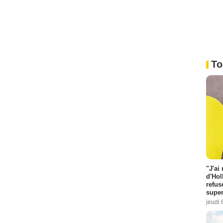
To
"J'ai
d'Hol
refus
super
jeudi 