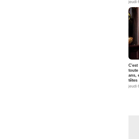
jeudi 
C'est
toute
ans, 
têtes
jeudi 