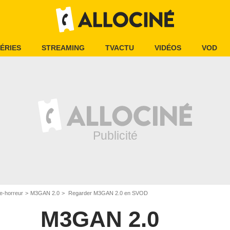
ÉRIES
STREAMING
TVACTU
VIDÉOS
VOD
e-horreur
M3GAN 2.0
Regarder M3GAN 2.0 en SVOD
M3GAN 2.0