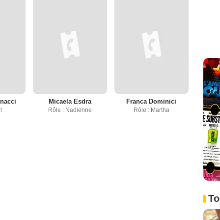
nacci
Micaela Esdra
Franca Dominici
l
Rôle : Nadienne
Rôle : Martha
To