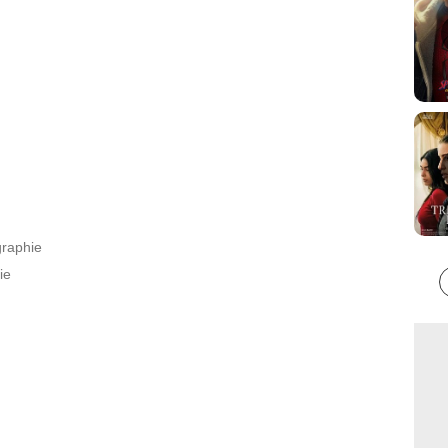
graphie
ie