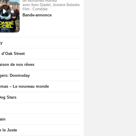
de Mohamed Hamidi
avec Ilyes Djadel, Josiane Balasko
Film - Comédie
Bande-annonce
ny
n d’Oak Street
ison de nos rêves
gers: Doomsday
ômas – Le nouveau monde
og Stars
ain
n le Juste