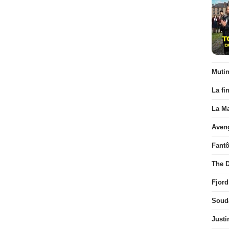
Muti
La fi
La Ma
Aven
Fant
The D
Fjord
Soud
Justi