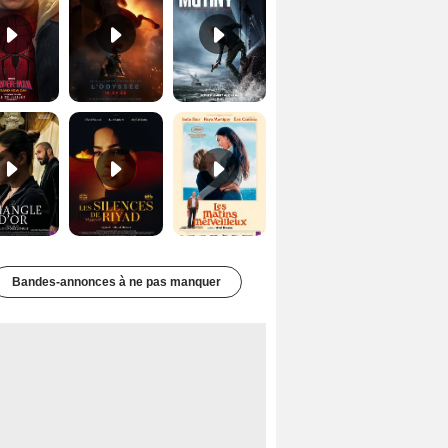
Le Triangle d'or Bande-annonce VF
Les Silences de Riyad Bande-annonce VO STFR
Les Matins merveilleux Bande-annonce VF
Bandes-annonces à ne pas manquer