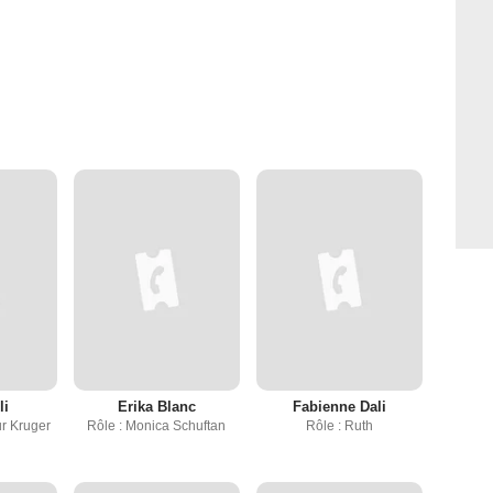
li
Erika Blanc
Fabienne Dali
ur Kruger
Rôle : Monica Schuftan
Rôle : Ruth