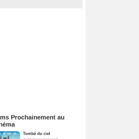
lms Prochainement au
néma
Tombé du ciel