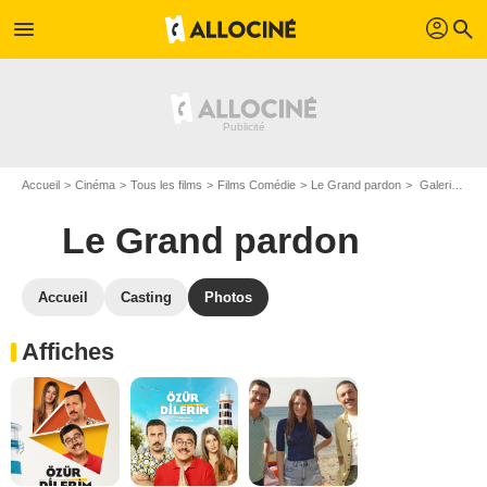
profil
menu
search
Accueil
Cinéma
Tous les films
Films Comédie
Le Grand pardon
Galerie photos du film Le Grand pardon
Le Grand pardon
Accueil
Casting
Photos
Affiches