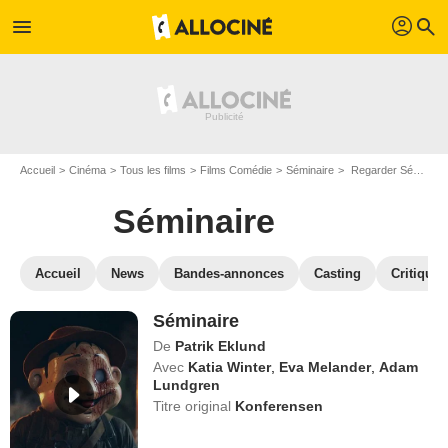
profil
menu
search
Accueil
Cinéma
Tous les films
Films Comédie
Séminaire
Regarder Séminaire en SVOD
Séminaire
Accueil
News
Bandes-annonces
Casting
Critiques
Séminaire
De
Patrik Eklund
Avec
Katia Winter
,
Eva Melander
,
Adam
Lundgren
Titre original
Konferensen