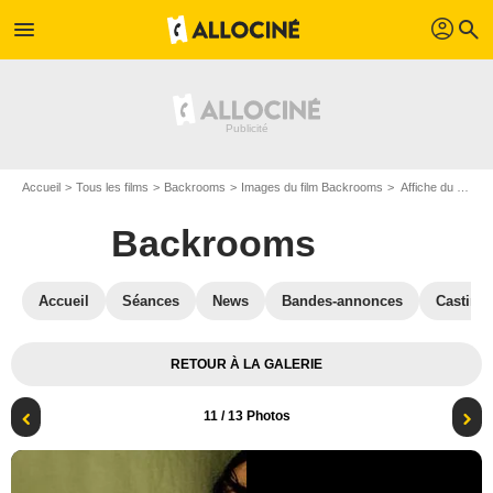
profil
menu
search
Accueil
Tous les films
Backrooms
Images du film Backrooms
Affiche du film Backrooms - Photo 11
Backrooms
Accueil
Séances
News
Bandes-annonces
Casting
RETOUR À LA GALERIE
11
/ 13 Photos