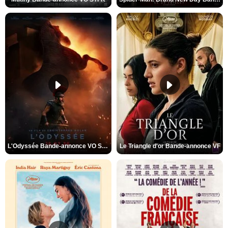
L'Odyssée Bande-annonce VO STFR
Le Triangle d'or Bande-annonce VF