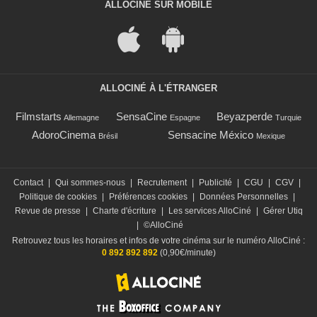
ALLOCINÉ SUR MOBILE
ALLOCINÉ À L'ÉTRANGER
Filmstarts
SensaCine
Beyazperde
Allemagne
Espagne
Turquie
AdoroCinema
Sensacine México
Brésil
Mexique
Contact
|
Qui sommes-nous
|
Recrutement
|
Publicité
|
CGU
|
CGV
|
Politique de cookies
|
Préférences cookies
|
Données Personnelles
|
Revue de presse
|
Charte d'écriture
|
Les services AlloCiné
|
Gérer Utiq
|
©AlloCiné
Retrouvez tous les horaires et infos de votre cinéma sur le numéro AlloCiné :
0 892 892 892
(0,90€/minute)