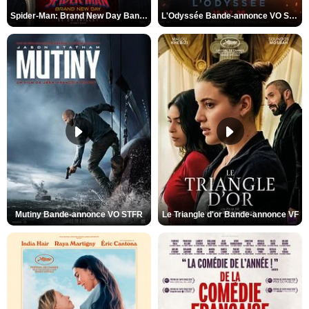
Spider-Man: Brand New Day Bande-annonce VO STFR
L'Odyssée Bande-annonce VO STFR
Mutiny Bande-annonce VO STFR
Le Triangle d'or Bande-annonce VF