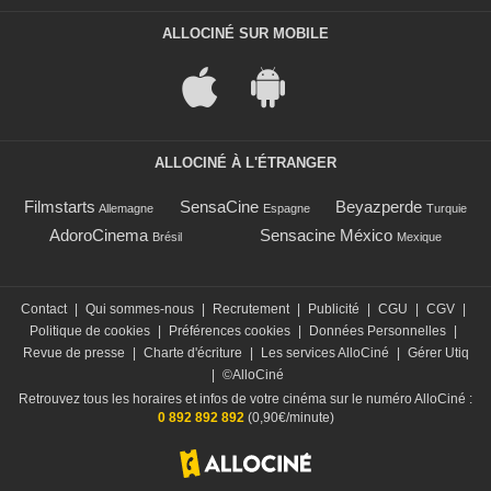
ALLOCINÉ SUR MOBILE
ALLOCINÉ À L'ÉTRANGER
Filmstarts
SensaCine
Beyazperde
Allemagne
Espagne
Turquie
AdoroCinema
Sensacine México
Brésil
Mexique
Contact
|
Qui sommes-nous
|
Recrutement
|
Publicité
|
CGU
|
CGV
|
Politique de cookies
|
Préférences cookies
|
Données Personnelles
|
Revue de presse
|
Charte d'écriture
|
Les services AlloCiné
|
Gérer Utiq
|
©AlloCiné
Retrouvez tous les horaires et infos de votre cinéma sur le numéro AlloCiné :
0 892 892 892
(0,90€/minute)