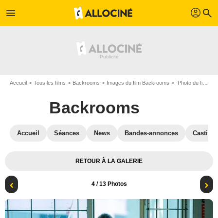
profil
menu
search
Accueil
Tous les films
Backrooms
Images du film Backrooms
Photo du film Backrooms - Photo 4
Backrooms
Accueil
Séances
News
Bandes-annonces
Casting
RETOUR À LA GALERIE
4
/ 13 Photos