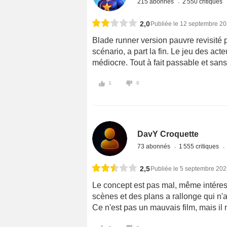
215 abonnés
2 550 critiques
2,0
Publiée le 12 septembre 2
Blade runner version pauvre revisité
scénario, a part la fin. Le jeu des act
médiocre. Tout à fait passable et sans
1
0
DavY Croquette
73 abonnés
1 555 critiques
2,5
Publiée le 5 septembre 20
Le concept est pas mal, même intéres
scènes et des plans a rallonge qui n'a
Ce n'est pas un mauvais film, mais il 