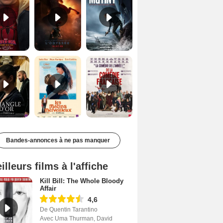
Le Triangle d'or Bande-annonce VF
Les Matins merveilleux Bande-annonce VF
De la Comédie-Française Teaser VF
Bandes-annonces à ne pas manquer
illeurs films à l'affiche
Kill Bill: The Whole Bloody
Affair
4,6
De Quentin Tarantino
Avec Uma Thurman, David