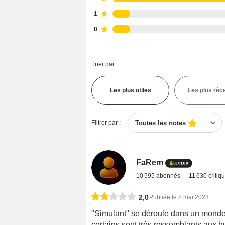
1
0
Trier par :
Les plus utiles
Les plus réc
Filtrer par :
Toutes les notes
FaRem
10 595 abonnés
11 630 critiq
2,0
Publiée le 8 mai 2023
"Simulant" se déroule dans un monde
certains sont très ressemblants aux hu