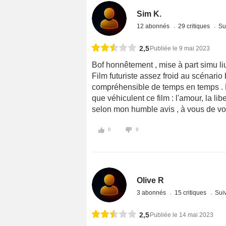
Sim K.
12 abonnés
29 critiques
Su
2,5
Publiée le 9 mai 2023
Bof honnêtement , mise à part simu liu
Film futuriste assez froid au scénario
compréhensible de temps en temps . 
que véhiculent ce film : l'amour, la lib
selon mon humble avis , à vous de voir
0
0
Olive R
3 abonnés
15 critiques
Suiv
2,5
Publiée le 14 mai 2023