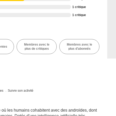
1 critique
1 critique
Membres avec le
Membres avec le
entes
plus de critiques
plus d'abonnés
ues
Suivre son activité
 où les humains cohabitent avec des androïdes, dont
mains. Dotés d'une intelligence artificielle très