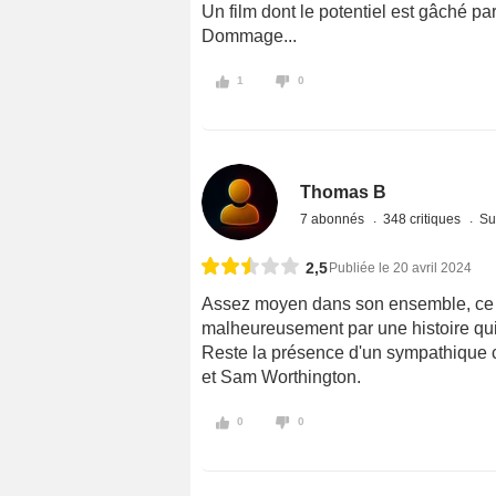
Un film dont le potentiel est gâché pa
Dommage...
1
0
Thomas B
7 abonnés
348 critiques
Su
2,5
Publiée le 20 avril 2024
Assez moyen dans son ensemble, ce té
malheureusement par une histoire qui f
Reste la présence d'un sympathique 
et Sam Worthington.
0
0