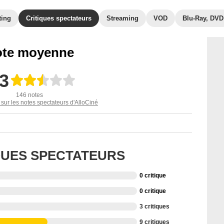
ting
Critiques spectateurs
Streaming
VOD
Blu-Ray, DVD
te moyenne
,3
146 notes
 sur les notes spectateurs d'AlloCiné
IQUES SPECTATEURS
0 critique
0 critique
3 critiques
9 critiques