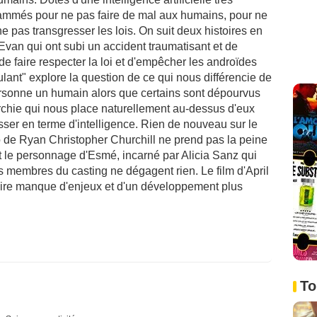
rammés pour ne pas faire de mal aux humains, pour ne
 pas transgresser les lois. On suit deux histoires en
Evan qui ont subi un accident traumatisant et de
 de faire respecter la loi et d'empêcher les androïdes
lant" explore la question de ce qui nous différencie de
personne un humain alors que certains sont dépourvus
archie qui nous place naturellement au-dessus d'eux
ser en terme d'intelligence. Rien de nouveau sur le
o de Ryan Christopher Churchill ne prend pas la peine
t le personnage d'Esmé, incarné par Alicia Sanz qui
es membres du casting ne dégagent rien. Le film d'April
toire manque d'enjeux et d'un développement plus
To