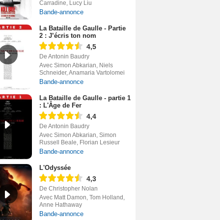
Carradine, Lucy Liu
Bande-annonce
La Bataille de Gaulle - Partie
2 : J’écris ton nom
4,5
De Antonin Baudry
Avec Simon Abkarian, Niels
Schneider, Anamaria Vartolomei
Bande-annonce
La Bataille de Gaulle - partie 1
: L'Âge de Fer
4,4
De Antonin Baudry
Avec Simon Abkarian, Simon
Russell Beale, Florian Lesieur
Bande-annonce
L'Odyssée
4,3
De Christopher Nolan
Avec Matt Damon, Tom Holland,
Anne Hathaway
Bande-annonce