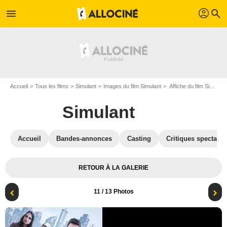
profil
menu
search
Accueil
Tous les films
Simulant
Images du film Simulant
Affiche du film Simulant - Photo 11
Simulant
Accueil
Bandes-annonces
Casting
Critiques spectateu
RETOUR À LA GALERIE
11
/ 13 Photos