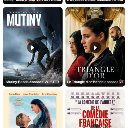
Mutiny Bande-annonce VO STFR
Le Triangle d'or Bande-annonce VF