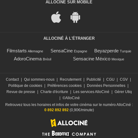
ALLOCINÉ SUR MOBILE
ALLOCINÉ À L'ÉTRANGER
Filmstarts
SensaCine
Beyazperde
Allemagne
Espagne
Turquie
AdoroCinema
Sensacine México
Brésil
Mexique
Contact
|
Qui sommes-nous
|
Recrutement
|
Publicité
|
CGU
|
CGV
|
Politique de cookies
|
Préférences cookies
|
Données Personnelles
|
Revue de presse
|
Charte d'écriture
|
Les services AlloCiné
|
Gérer Utiq
|
©AlloCiné
Retrouvez tous les horaires et infos de votre cinéma sur le numéro AlloCiné :
0 892 892 892
(0,90€/minute)