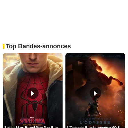
Top Bandes-annonces
Spider-Man: Brand New Day Bande-annonce VO STFR
L'Odyssée Bande-annonce VO STFR