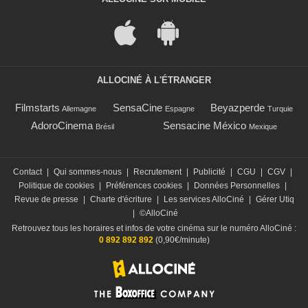
ALLOCINÉ À L'ÉTRANGER
Filmstarts
SensaCine
Beyazperde
Allemagne
Espagne
Turquie
AdoroCinema
Sensacine México
Brésil
Mexique
Contact
|
Qui sommes-nous
|
Recrutement
|
Publicité
|
CGU
|
CGV
|
Politique de cookies
|
Préférences cookies
|
Données Personnelles
|
Revue de presse
|
Charte d'écriture
|
Les services AlloCiné
|
Gérer Utiq
|
©AlloCiné
Retrouvez tous les horaires et infos de votre cinéma sur le numéro AlloCiné :
0 892 892 892
(0,90€/minute)