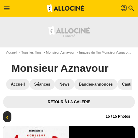
profil
menu
search
Accueil
Tous les films
Monsieur Aznavour
Images du film Monsieur Aznavour
Af
Monsieur Aznavour
Accueil
Séances
News
Bandes-annonces
Casting
RETOUR À LA GALERIE
15
/ 15 Photos