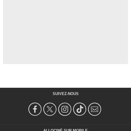
SUIVEZ-NOUS
ALLOCINÉ SUR MOBILE