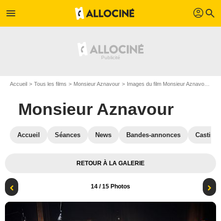
profil
menu
search
Accueil
Tous les films
Monsieur Aznavour
Images du film Monsieur Aznavour
P
Monsieur Aznavour
Accueil
Séances
News
Bandes-annonces
Casting
RETOUR À LA GALERIE
14
/ 15 Photos