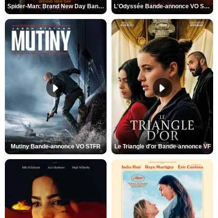
Spider-Man: Brand New Day Bande-annonce VO STFR
L'Odyssée Bande-annonce VO STFR
Mutiny Bande-annonce VO STFR
Le Triangle d'or Bande-annonce VF