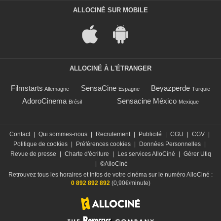
ALLOCINÉ SUR MOBILE
ALLOCINÉ À L'ÉTRANGER
Filmstarts
SensaCine
Beyazperde
Allemagne
Espagne
Turquie
AdoroCinema
Sensacine México
Brésil
Mexique
Contact
|
Qui sommes-nous
|
Recrutement
|
Publicité
|
CGU
|
CGV
|
Politique de cookies
|
Préférences cookies
|
Données Personnelles
|
Revue de presse
|
Charte d'écriture
|
Les services AlloCiné
|
Gérer Utiq
|
©AlloCiné
Retrouvez tous les horaires et infos de votre cinéma sur le numéro AlloCiné :
0 892 892 892
(0,90€/minute)