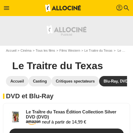
profil
menu
search
Accueil
Cinéma
Tous les films
Films Western
Le Traitre du Texas
Le Traitre du Texas en DVD Blu Ray
Le Traitre du Texas
Accueil
Casting
Critiques spectateurs
Blu-Ray, DVD
DVD et Blu-Ray
Le Traître du Texas Édition Collection Silver
DVD (DVD)
neuf à partir de 14,99 €