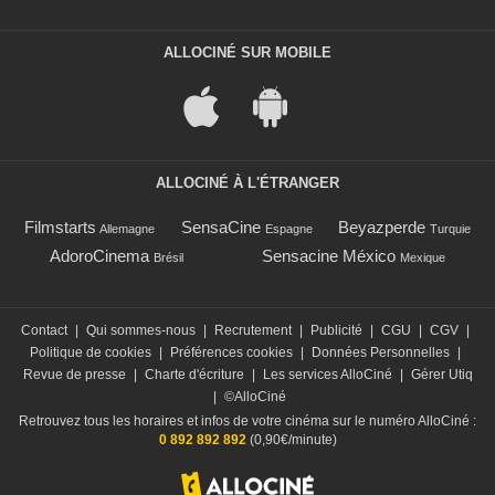
ALLOCINÉ SUR MOBILE
ALLOCINÉ À L'ÉTRANGER
Filmstarts
SensaCine
Beyazperde
Allemagne
Espagne
Turquie
AdoroCinema
Sensacine México
Brésil
Mexique
Contact
|
Qui sommes-nous
|
Recrutement
|
Publicité
|
CGU
|
CGV
|
Politique de cookies
|
Préférences cookies
|
Données Personnelles
|
Revue de presse
|
Charte d'écriture
|
Les services AlloCiné
|
Gérer Utiq
|
©AlloCiné
Retrouvez tous les horaires et infos de votre cinéma sur le numéro AlloCiné :
0 892 892 892
(0,90€/minute)