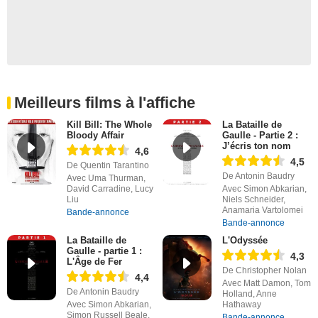
Meilleurs films à l'affiche
Kill Bill: The Whole
La Bataille de
Bloody Affair
Gaulle - Partie 2 :
J’écris ton nom
4,6
4,5
De Quentin Tarantino
De Antonin Baudry
Avec Uma Thurman,
David Carradine, Lucy
Avec Simon Abkarian,
Liu
Niels Schneider,
Anamaria Vartolomei
Bande-annonce
Bande-annonce
La Bataille de
L'Odyssée
Gaulle - partie 1 :
4,3
L'Âge de Fer
De Christopher Nolan
4,4
Avec Matt Damon, Tom
De Antonin Baudry
Holland, Anne
Avec Simon Abkarian,
Hathaway
Simon Russell Beale,
Bande-annonce